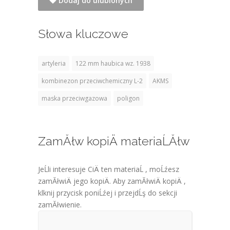
Dodaj do ulubionych
Słowa kluczowe
artyleria
122 mm haubica wz. 1938
kombinezon przeciwchemiczny L-2
AKMS
maska przeciwgazowa
poligon
ZamĂłw kopiÄ materiaĹĂłw
JeĹli interesuje CiÄ ten materiaĹ , moĹźesz
zamĂłwiÄ jego kopiÄ. Aby zamĂłwiÄ kopiÄ ,
klknij przycisk poniĹźej i przejdĹş do sekcji
zamĂłwienie.