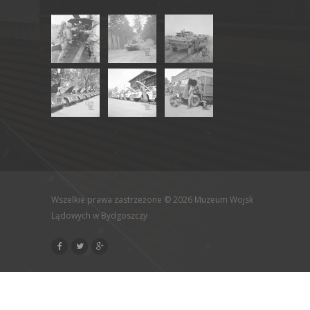
Wszelkie prawa zastrzeżone © 2026 Muzeum Wojsk
Lądowych w Bydgoszczy