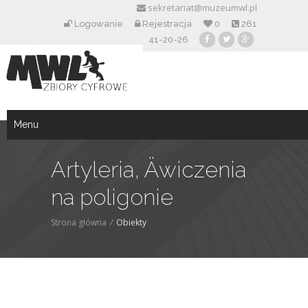
sekretariat@muzeumwl.pl
Logowanie
Rejestracja
0
261
41-20-26
Menu
Artyleria, Äwiczenia
na poligonie
Strona główna
/
Obiekty